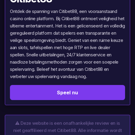
Ontdek de spanning van Citibet88, een vooraanstaand
casino online platform. Bij Citibet88 ontmoet veiligheid het
ultieme entertainment. Het is een gelicenseerd en volledig
gereguleerd platform dat spelers een transparante en
veilige speelomgeving biedt. Geniet van een ruime keuze
aan slots, tafelspellen met hoge RTP en live dealer
spellen. Snelle uitbetalingen, 24/7 klantenservice en
naadloze betalingsmethoden zorgen voor een soepele
spelervaring. Beleef het avontuur van Citibet88 en
verbeter uw spelervaring vandaag nog.
Speel nu
⚠ Deze website is een onafhankelijke review en is
niet geaffilieerd met Citibet88. Alle informatie wordt