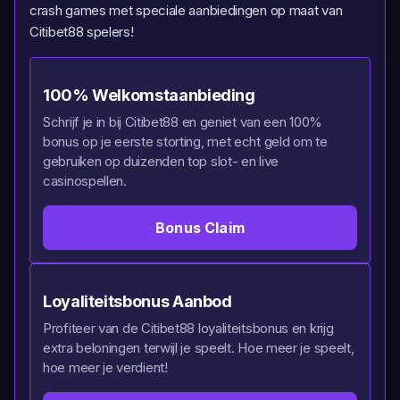
crash games met speciale aanbiedingen op maat van
Citibet88 spelers!
100% Welkomstaanbieding
Schrijf je in bij Citibet88 en geniet van een 100%
bonus op je eerste storting, met echt geld om te
gebruiken op duizenden top slot- en live
casinospellen.
Bonus Claim
Loyaliteitsbonus Aanbod
Profiteer van de Citibet88 loyaliteitsbonus en krijg
extra beloningen terwijl je speelt. Hoe meer je speelt,
hoe meer je verdient!