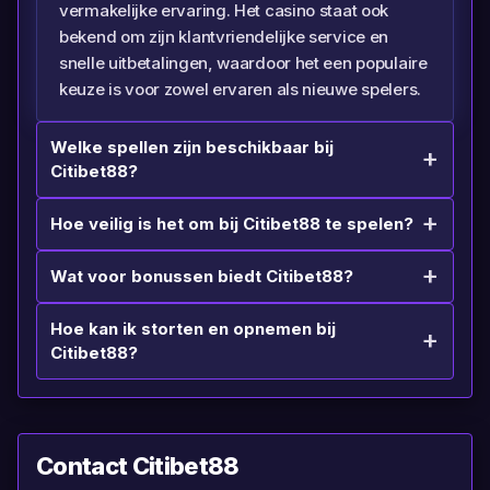
vermakelijke ervaring. Het casino staat ook
bekend om zijn klantvriendelijke service en
snelle uitbetalingen, waardoor het een populaire
keuze is voor zowel ervaren als nieuwe spelers.
Welke spellen zijn beschikbaar bij
Citibet88?
Hoe veilig is het om bij Citibet88 te spelen?
Wat voor bonussen biedt Citibet88?
Hoe kan ik storten en opnemen bij
Citibet88?
Contact Citibet88