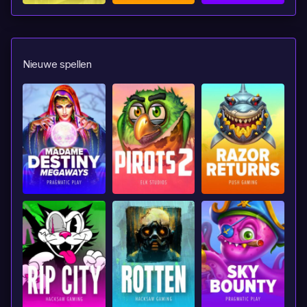
Nieuwe spellen