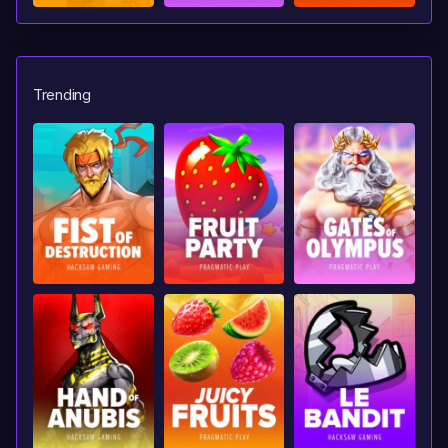
Trending