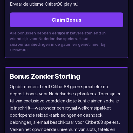
Ervaar de ultieme Citibet88 play nu!
Claim Bonus
Alle bonussen hebben eerlijke inzetvereisten en zijn
vriendelijk voor Nederlandse spelers. Houd
seizoenaanbiedingen in de gaten en geniet meer bij
Citibet88!
Bonus Zonder Storting
Op dit moment biedt Citibet88 geen specifieke no
deposit bonus voor Nederlandse gebruikers. Toch zijn er
tal van exclusieve voordelen die je kunt claimen zodra je
je inschrijft—waaronder een royaal welkomstpakket,
doorlopende reload-aanbiedingen en cashback
beloningen, allemaal beschikbaar voor Citibet88 spelers.
Verken het opwindende universum van slots, tafels en